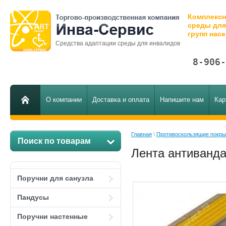
Комплексн
среды дл
групп нас
Средства адаптации среды для инвалидов
8-906-
О компании
Доставка и оплата
Напишите нам
Кар
Главная
 \ 
Противоскользящие покры
Поиск по товарам
Лента антиванда
Поручни для санузла
Пандусы
Поручни настенные