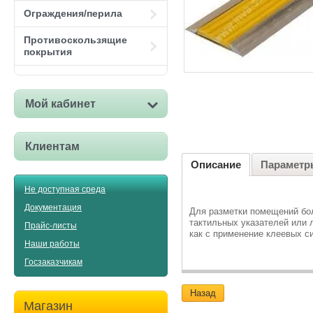
Ограждения/перила
Противоскользящие
покрытия
Мой кабинет
Клиентам
Описание
Параметр
Не доступная среда
Документация
Для разметки помещений бо
тактильных указателей или 
Прайс-листы
как с применение клеевых с
Наши работы
Госзаказчикам
Назад
Магазин