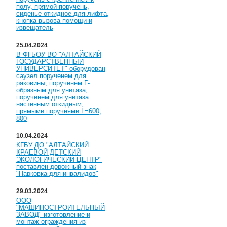
полу, прямой поручень,
сиденье откидное для лифта,
кнопка вызова помощи и
извещатель
25.04.2024
В ФГБОУ ВО "АЛТАЙСКИЙ
ГОСУДАРСТВЕННЫЙ
УНИВЕРСИТЕТ" оборудован
саузел порученем для
раковины, порученем Г-
образным для унитаза,
порученем для унитаза
настенным откидным,
прямыми поручнями L=600,
800
10.04.2024
КГБУ ДО "АЛТАЙСКИЙ
КРАЕВОЙ ДЕТСКИЙ
ЭКОЛОГИЧЕСКИЙ ЦЕНТР"
поставлен дорожный знак
"Парковка для инвалидов"
29.03.2024
ООО
"МАШИНОСТРОИТЕЛЬНЫЙ
ЗАВОД" изготовление и
монтаж ограждения из