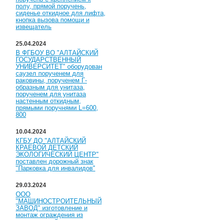
полу, прямой поручень,
сиденье откидное для лифта,
кнопка вызова помощи и
извещатель
25.04.2024
В ФГБОУ ВО "АЛТАЙСКИЙ
ГОСУДАРСТВЕННЫЙ
УНИВЕРСИТЕТ" оборудован
саузел порученем для
раковины, порученем Г-
образным для унитаза,
порученем для унитаза
настенным откидным,
прямыми поручнями L=600,
800
10.04.2024
КГБУ ДО "АЛТАЙСКИЙ
КРАЕВОЙ ДЕТСКИЙ
ЭКОЛОГИЧЕСКИЙ ЦЕНТР"
поставлен дорожный знак
"Парковка для инвалидов"
29.03.2024
ООО
"МАШИНОСТРОИТЕЛЬНЫЙ
ЗАВОД" изготовление и
монтаж ограждения из