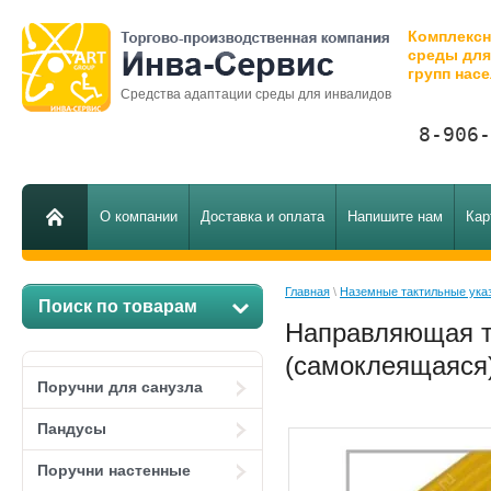
Комплексн
среды дл
групп нас
Средства адаптации среды для инвалидов
8-906-
О компании
Доставка и оплата
Напишите нам
Кар
Главная
 \ 
Наземные тактильные ука
Поиск по товарам
Направляющая т
(самоклеящаяся
Поручни для санузла
Пандусы
Поручни настенные