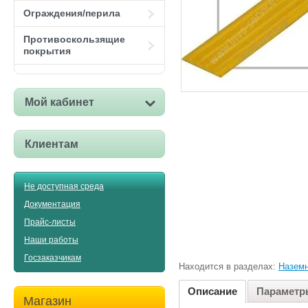
Ограждения/перила
Противоскользящие
покрытия
Мой кабинет
Клиентам
Не доступная среда
Документация
Прайс-листы
Наши работы
Госзаказчикам
Находится в разделах:
Наземн
Описание
Параметр
Магазин