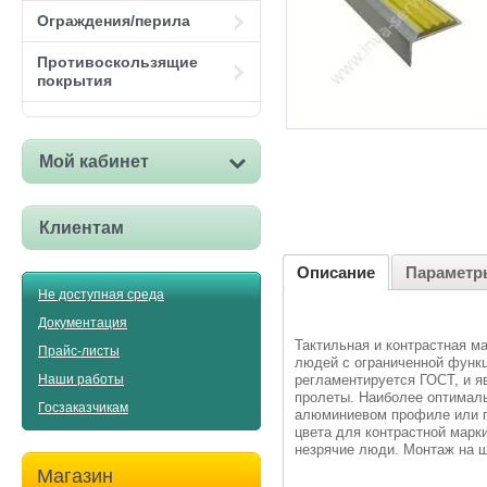
Ограждения/перила
Противоскользящие
покрытия
Мой кабинет
Клиентам
Описание
Параметр
Не доступная среда
Документация
Тактильная и контрастная м
Прайс-листы
людей с ограниченной функц
регламентируется ГОСТ, и я
Наши работы
пролеты. Наиболее оптималь
Госзаказчикам
алюминиевом профиле или п
цвета для контрастной марк
незрячие люди. Монтаж на 
Магазин