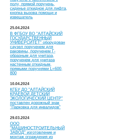
полу, прямой поручень,
сиденье откидное для лифта,
кнопка вызова помощи и
извещатель
25.04.2024
В ФГБОУ ВО "АЛТАЙСКИЙ
ГОСУДАРСТВЕННЫЙ
УНИВЕРСИТЕТ" оборудован
саузел порученем для
раковины, порученем Г-
образным для унитаза,
порученем для унитаза
настенным откидным,
прямыми поручнями L=600,
800
10.04.2024
КГБУ ДО "АЛТАЙСКИЙ
КРАЕВОЙ ДЕТСКИЙ
ЭКОЛОГИЧЕСКИЙ ЦЕНТР"
поставлен дорожный знак
"Парковка для инвалидов"
29.03.2024
ООО
"МАШИНОСТРОИТЕЛЬНЫЙ
ЗАВОД" изготовление и
монтаж ограждения из